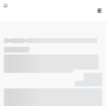
----
----- -----
----- ----- -- ------ ---- ---- -- ----- ----- ----- --- ------
----
-----
---- ------
----- ----- -- ------ ---- ---- -- ----- ----- -----
--- ------
----- ----- -- ------ ---- ---- -- ----- ----- ----- --- ------
-------------
Compartilhar
Favorito