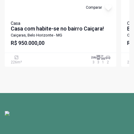
Comparar
Casa
Ca
Casa com habite-se no bairro Caiçara!
EX
CA
Caiçaras, Belo Horizonte - MG
Cai
R$ 950.000,00
R$
226
m²
3
3
1
2
220