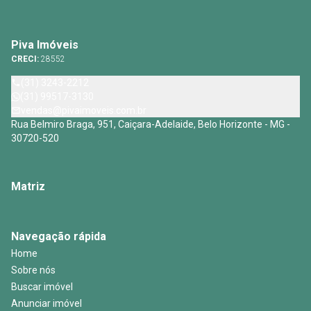
Piva Imóveis
CRECI:
28552
(31) 3243-2212
(31) 99517-3130
vendas@pivaimoveis.com.br
Rua Belmiro Braga, 951, Caiçara-Adelaide, Belo Horizonte - MG -
30720-520
Matriz
Navegação rápida
Home
Sobre nós
Buscar imóvel
Anunciar imóvel