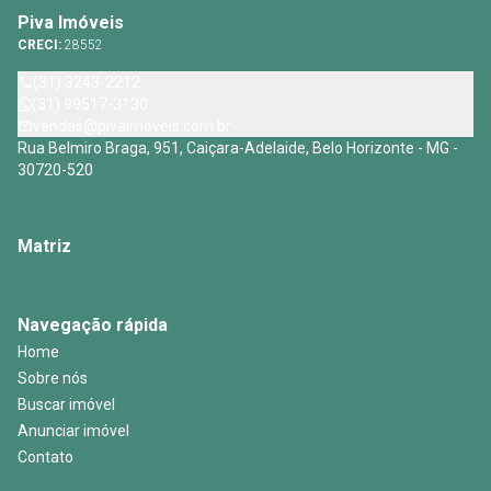
Piva Imóveis
CRECI:
28552
(31) 3243-2212
(31) 99517-3130
vendas@pivaimoveis.com.br
Rua Belmiro Braga, 951, Caiçara-Adelaide, Belo Horizonte - MG -
30720-520
Matriz
Navegação rápida
Home
Sobre nós
Buscar imóvel
Anunciar imóvel
Contato