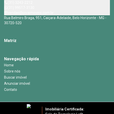
(31) 3243-2212
(31) 99517-3130
vendas@pivaimoveis.com.br
Rua Belmiro Braga, 951, Caiçara-Adelaide, Belo Horizonte - MG -
30720-520
Matriz
Navegação rápida
Home
Sobre nós
Buscar imóvel
Anunciar imóvel
Contato
Imobiliária Certificada: