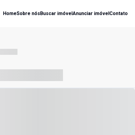
Home
Sobre nós
Buscar imóvel
Anunciar imóvel
Contato
-- --- ------
-- ----- ----- --- ------