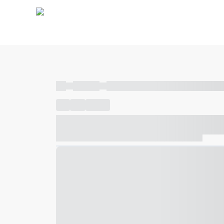
----
----- -----
----- ----- -- ------ ---- ---- -- ----- ----- ---
----
-----
---- ------
----- ----- -- ------ ---- ---- -- ---
----- ----- -- ------ ---- ---- -- ----- ----- ----- --- ------