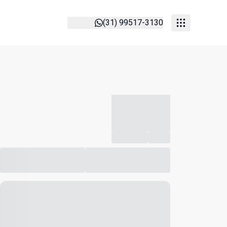
(31) 99517-3130
-----------
--
Compartilhar
Favorito