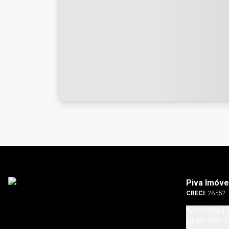
Piva Imóve
CRECI:
28552
(31) 3243-
(31) 99517