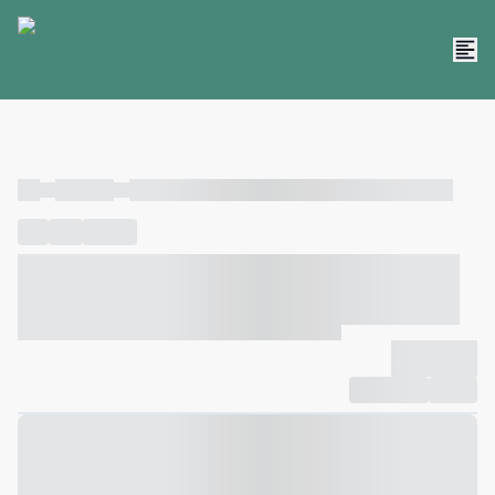
----
----- -----
----- ----- -- ------ ---- ---- -- ----- ----- ----- --- ------
----
-----
---- ------
----- ----- -- ------ ---- ---- -- ----- ----- -----
--- ------
----- ----- -- ------ ---- ---- -- ----- ----- ----- --- ------
-------------
Compartilhar
Favorito