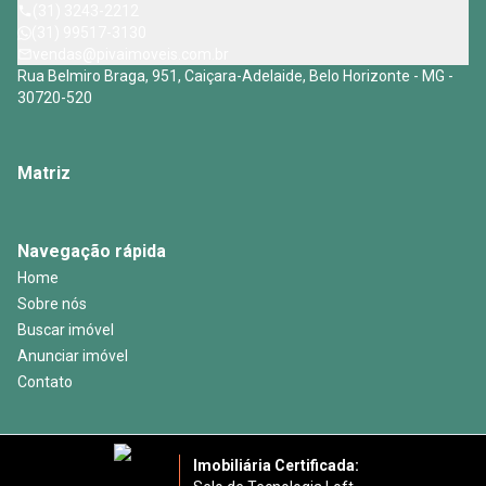
(31) 3243-2212
(31) 99517-3130
vendas@pivaimoveis.com.br
Rua Belmiro Braga, 951, Caiçara-Adelaide, Belo Horizonte - MG -
30720-520
Matriz
Navegação rápida
Home
Sobre nós
Buscar imóvel
Anunciar imóvel
Contato
Imobiliária Certificada: