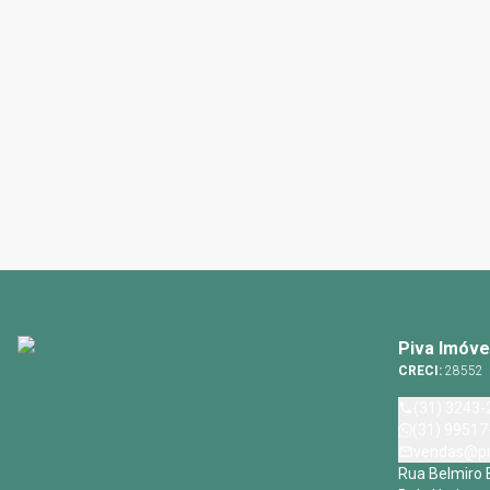
Piva Imóve
CRECI:
28552
(31) 3243-
(31) 99517
vendas@pi
Rua Belmiro 