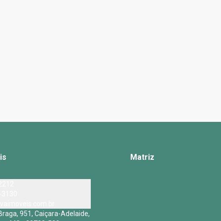
is
Matriz
2212
-3130
vaimoveis.com.br
Braga, 951, Caiçara-Adelaide,