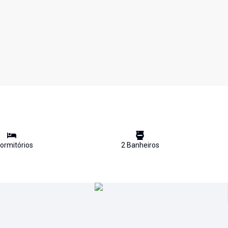
ormitório
s
2
Banheiro
s