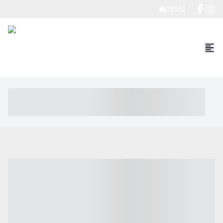
28552
----- ----- -- ------ ---- ---- -- ----- ----- ----- --- ------