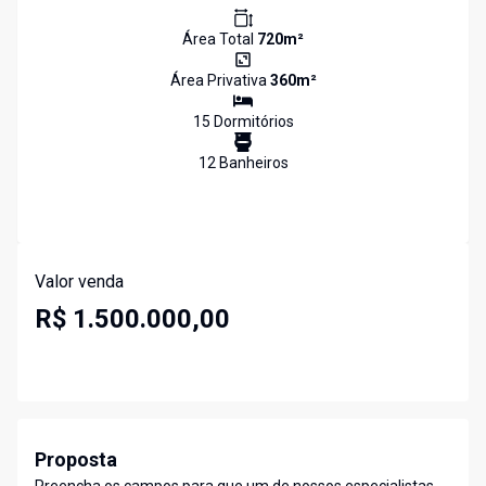
Área Total
720
m²
Área Privativa
360
m²
15
Dormitório
s
12
Banheiro
s
Valor venda
R$ 1.500.000,00
Proposta