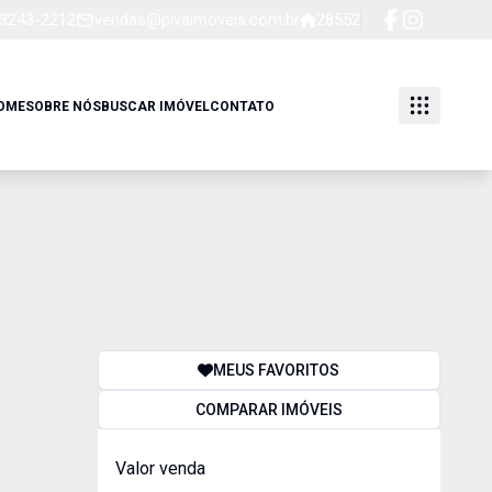
 3243-2212
vendas@pivaimoveis.com.br
28552
OME
SOBRE NÓS
BUSCAR IMÓVEL
CONTATO
MEUS FAVORITOS
COMPARAR IMÓVEIS
Valor venda