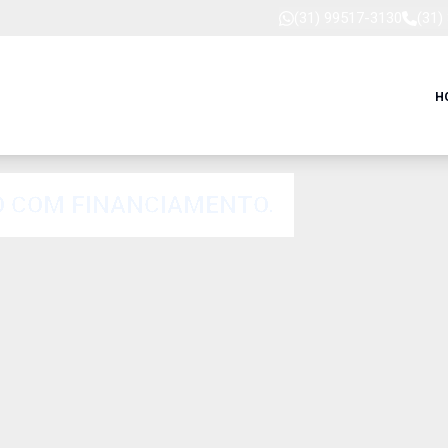
(31) 99517-3130
(31)
H
 COM FINANCIAMENTO.