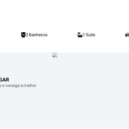
2
Banheiro
s
1
Suíte
GAR
 e consiga a melhor