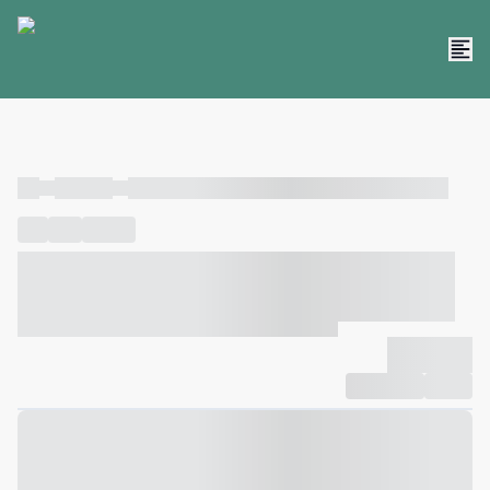
----
----- -----
----- ----- -- ------ ---- ---- -- ----- ----- ----- --- ------
----
-----
---- ------
----- ----- -- ------ ---- ---- -- ----- ----- -----
--- ------
----- ----- -- ------ ---- ---- -- ----- ----- ----- --- ------
-------------
Compartilhar
Favorito