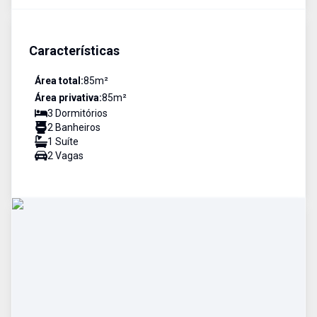
Características
Área total:
85
m²
Área privativa:
85
m²
3
Dormitório
s
2
Banheiro
s
1
Suíte
2
Vaga
s