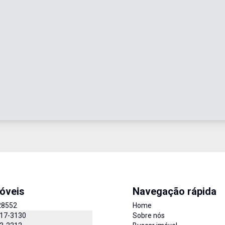
óveis
Navegação rápida
28552
Home
517-3130
Sobre nós