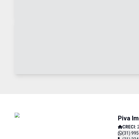
Piva Im
CRECI:
(31) 99