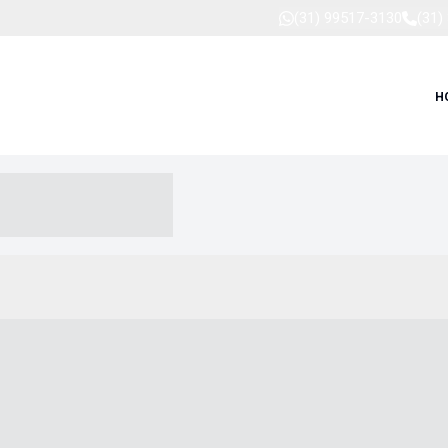
(31) 99517-3130
(31)
H
-- ----- --- ------