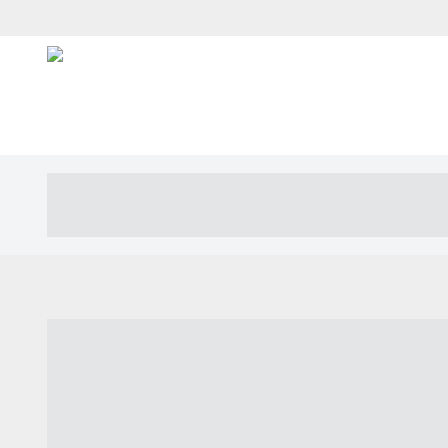
----- ----- -- ------ ---- ---- -- ----- ---