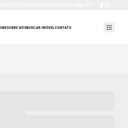
 3243-2212
vendas@pivaimoveis.com.br
28552
OME
SOBRE NÓS
BUSCAR IMÓVEL
CONTATO