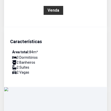
R$ 733.000,00
Venda
Características
Área total:
84
m²
3
Dormitório
s
2
Banheiro
s
2
Suíte
s
2
Vaga
s