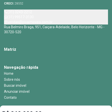
CRECI:
28552
(31) 3243-2212
(31) 99517-3130
vendas@pivaimoveis.com.br
Rua Belmiro Braga, 951, Caiçara-Adelaide, Belo Horizonte - MG -
30720-520
Matriz
Navegação rápida
Home
Sobre nós
Buscar imóvel
Anunciar imóvel
Contato