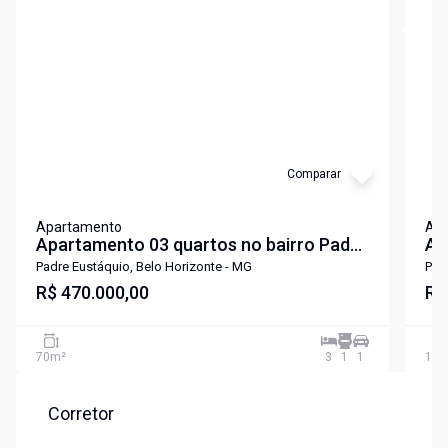
Cód:
PIV2740
Cód:
P
Comparar
Apartamento
Ap
Apartamento 03 quartos no bairro Padre
Ap
Eustáquio
Eu
Padre Eustáquio, Belo Horizonte - MG
Pad
R$ 470.000,00
R$
70
m²
3
1
1
102
Corretor