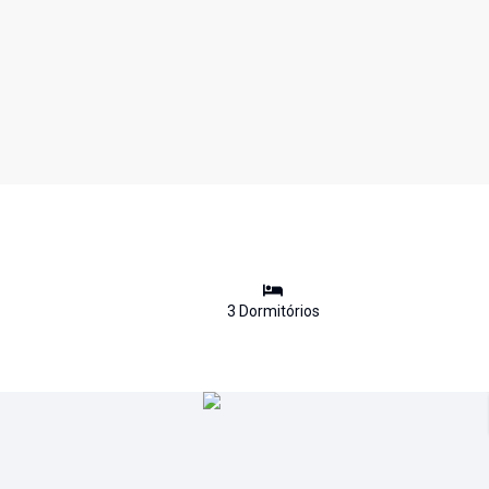
3
Dormitório
s