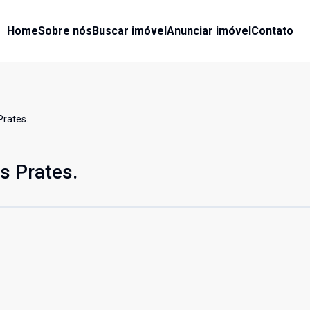
Home
Sobre nós
Buscar imóvel
Anunciar imóvel
Contato
Prates.
s Prates.