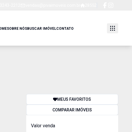
 3243-2212
vendas@pivaimoveis.com.br
28552
OME
SOBRE NÓS
BUSCAR IMÓVEL
CONTATO
MEUS FAVORITOS
COMPARAR IMÓVEIS
Valor venda