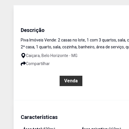
Casa
Venda
Cód:
PIV2379
Descrição
Piva Imóveis Vende: 2 casas no lote, 1 com 3 quartos, sala, 
2ª casa, 1 quarto, sala, cozinha, banheiro, área de serviço
Caiçara, Belo Horizonte - MG
Compartilhar
R$ 700.000,00
Venda
Características