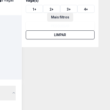
3
Vaga
s
Vaga(s)
1
+
2
+
3
+
4
+
Mais filtros
PESQUISAR
LIMPAR