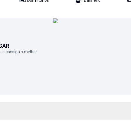
3
Dormitório
s
1
Banheiro
GAR
 e consiga a melhor