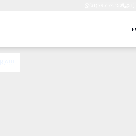
(31) 99517-3130
(31)
H
A!!!