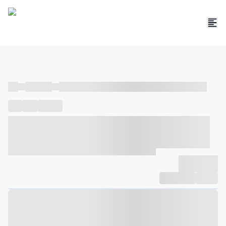
----
----- -----
----- ----- -- ------ ---- ---- -- ----- ----- ----- --- ------
----
-----
---- ------
----- ----- -- ------ ---- ---- -- ----- ----- -----
--- ------
----- ----- -- ------ ---- ---- -- ----- ----- ----- --- ------
-------------
Compartilhar
Favorito