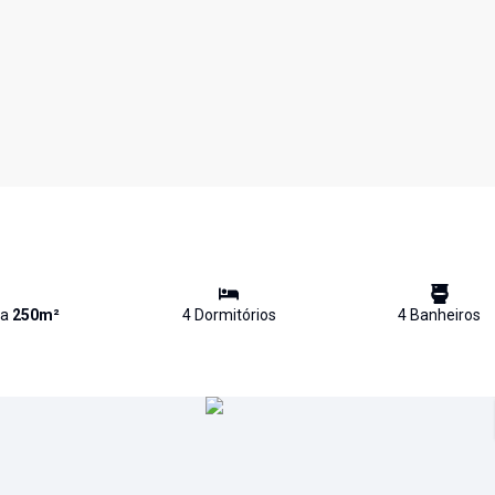
va
250
m²
4
Dormitório
s
4
Banheiro
s