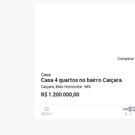
Cód:
PIV2608
Comparar
Casa
Casa 4 quartos no bairro Caiçara.
Caiçara, Belo Horizonte - MG
R$ 1.200.000,00
250
m²
4
2