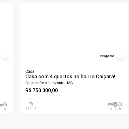
Cód:
PIV2548
Comparar
Casa
Casa com 4 quartos no bairro Caiçara!
Caiçara, Belo Horizonte - MG
R$ 750.000,00
1
4
390
m²
4
1
8