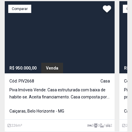
Comparar
Co
R$ 950.000,00
Venda
R$ 
Cód:
PIV2668
Casa
Cód
Piva Imóveis Vende: Casa estruturada com baixa de
Piva
habite-se. Aceita financiamento. Casa composta por
próxim
sala e copa, 3 quartos amplos sendo 1 suite, cozinha
Imóv
ampla, varanda, espaço externo com 2 barracões, 1
Caiçaras, Belo Horizonte - MG
em l
Caiç
canil e lavanderia. 1 vaga de garagem grande
4 co
226
m²
3
3
1
2
220