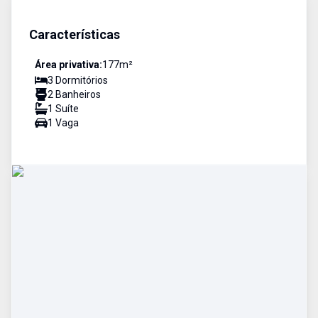
Características
Área privativa:
177
m²
3
Dormitório
s
2
Banheiro
s
1
Suíte
1
Vaga