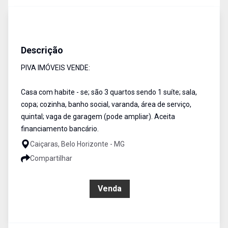
Casa
Venda
Cód:
PIV1611
Descrição
PIVA IMÓVEIS VENDE:
Casa com habite - se; são 3 quartos sendo 1 suíte; sala,
copa; cozinha, banho social, varanda, área de serviço,
quintal; vaga de garagem (pode ampliar). Aceita
financiamento bancário.
Caiçaras, Belo Horizonte - MG
Compartilhar
R$ 750.000,00
Venda