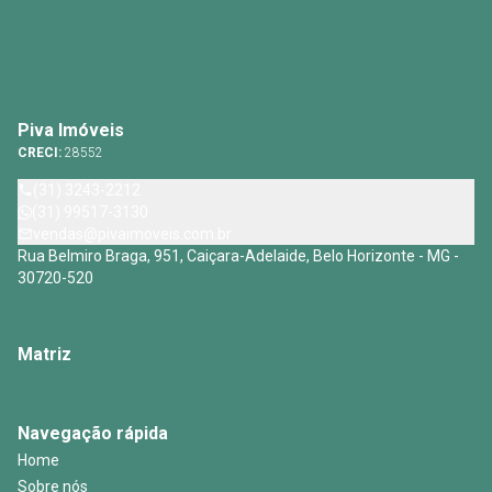
Piva Imóveis
CRECI:
28552
(31) 3243-2212
(31) 99517-3130
vendas@pivaimoveis.com.br
Rua Belmiro Braga, 951, Caiçara-Adelaide, Belo Horizonte - MG -
30720-520
Matriz
Navegação rápida
Home
Sobre nós