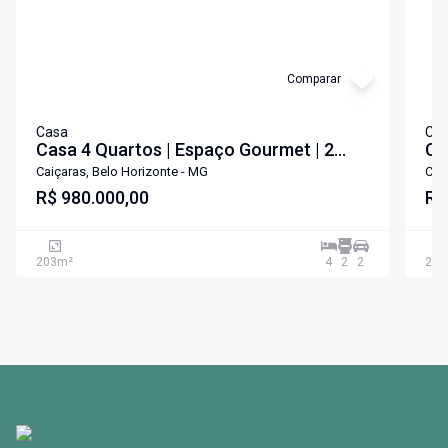
Comparar
Casa
Ca
Casa 4 Quartos | Espaço Gourmet | 2
Ca
Vagas
Caiçaras, Belo Horizonte - MG
Cai
R$ 980.000,00
R$
203
m²
4
2
2
240