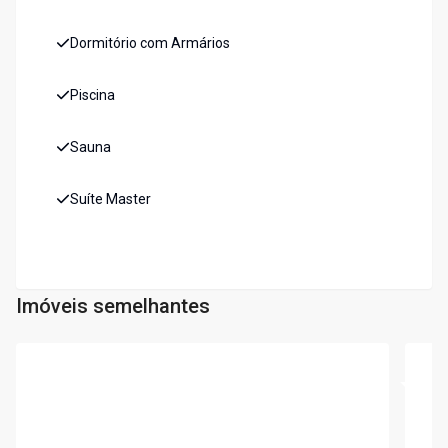
Dormitório com Armários
Piscina
Sauna
Suíte Master
Imóveis semelhantes
Cód:
PIV2720
Cód:
P