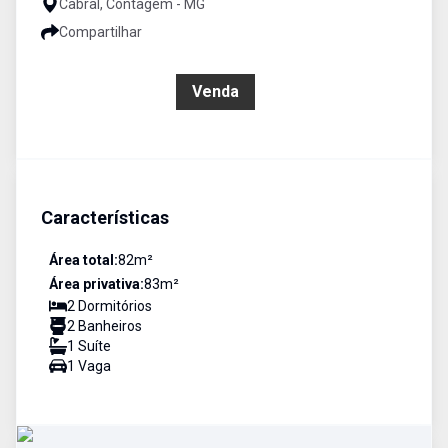
Cabral, Contagem - MG
Compartilhar
R$ 430.000,00
Venda
Características
Área total:
82
m²
Área privativa:
83
m²
2
Dormitório
s
2
Banheiro
s
1
Suíte
1
Vaga