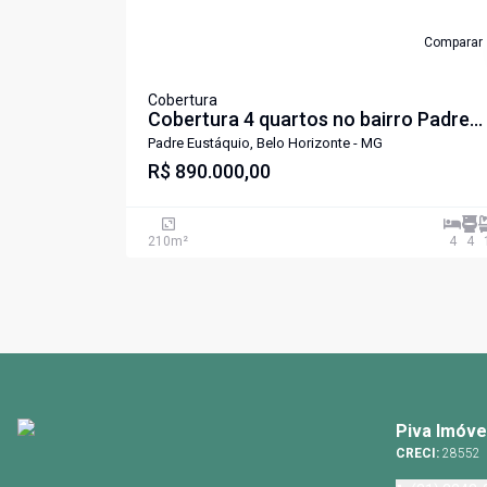
Comparar
Cobertura
Cobertura 4 quartos no bairro Padre
Eustáquio.
Padre Eustáquio, Belo Horizonte - MG
R$ 890.000,00
210
m²
4
4
Piva Imóve
CRECI:
28552