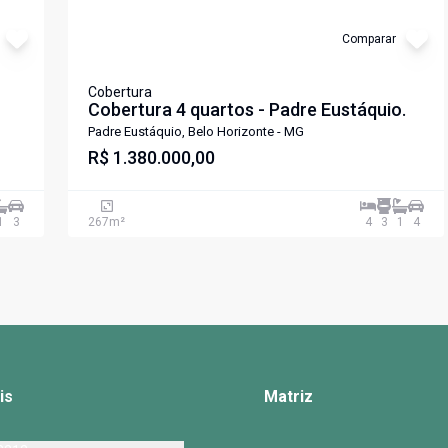
Comparar
Cobertura
Cobertura 4 quartos - Padre Eustáquio.
Padre Eustáquio, Belo Horizonte - MG
R$ 1.380.000,00
1
3
267
m²
4
3
1
4
is
Matriz