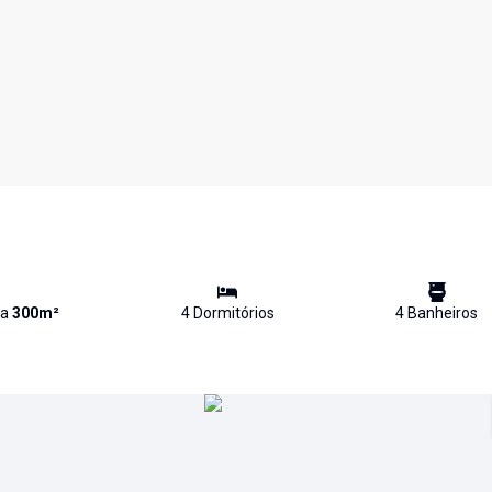
va
300
m²
4
Dormitório
s
4
Banheiro
s