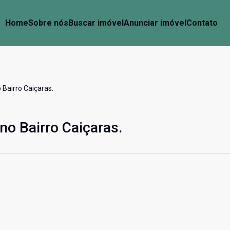
Home
Sobre nós
Buscar imóvel
Anunciar imóvel
Contato
 Bairro Caiçaras.
no Bairro Caiçaras.