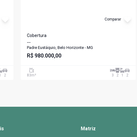
Comparar
Cobertura
...
Padre Eustáquio, Belo Horizonte - MG
R$ 980.000,00
1
2
83
m²
3
2
1
2
is
Matriz